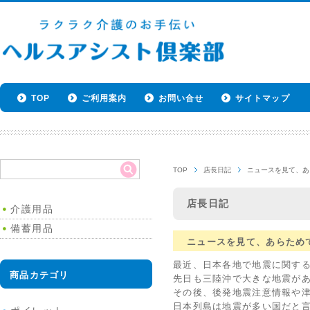
TOP
ご利用案内
お問い合せ
サイトマップ
TOP
店長日記
ニュースを見て、あ
店長日記
介護用品
備蓄用品
ニュースを見て、あらため
最近、日本各地で地震に関す
商品カテゴリ
先日も三陸沖で大きな地震が
その後、後発地震注意情報や
日本列島は地震が多い国だと