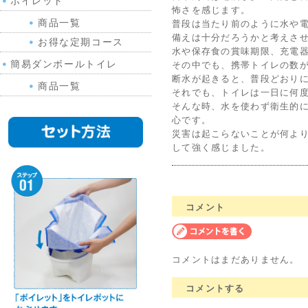
ポイレット
怖さを感じます。
商品一覧
普段は当たり前のように水や
備えは十分だろうかと考えさ
お得な定期コース
水や保存食の賞味期限、充電
簡易ダンボールトイレ
その中でも、携帯トイレの数
断水が起きると、普段どおり
商品一覧
それでも、トイレは一日に何
そんな時、水を使わず衛生的
心です。
災害は起こらないことが何よ
して強く感じました。
コメント
コメントはまだありません。
コメントする