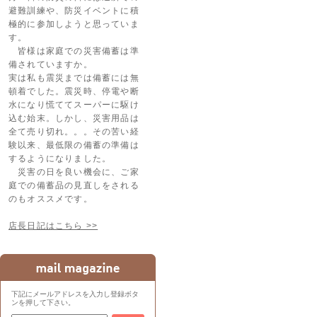
避難訓練や、防災イベントに積
極的に参加しようと思っていま
す。
皆様は家庭での災害備蓄は準
備されていますか。
実は私も震災までは備蓄には無
頓着でした。震災時、停電や断
水になり慌ててスーパーに駆け
込む始末。しかし、災害用品は
全て売り切れ。。。その苦い経
験以来、最低限の備蓄の準備は
するようになりました。
災害の日を良い機会に、ご家
庭での備蓄品の見直しをされる
のもオススメです。
店長日記はこちら >>
下記にメールアドレスを入力し登録ボタ
ンを押して下さい。