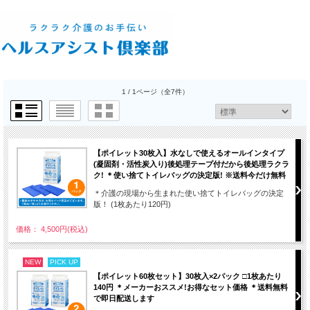
1 / 1ページ
（全7件）
【ポイレット30枚入】水なしで使えるオールインタイプ
(凝固剤・活性炭入り)後処理テープ付だから後処理ラクラ
ク! ＊使い捨てトイレバッグの決定版! ※送料今だけ無料
＊介護の現場から生まれた使い捨てトイレバッグの決定
版！ (1枚あたり120円)
価格： 4,500円(税込)
NEW
PICK UP
【ポイレット60枚セット】30枚入×2パック □1枚あたり
140円 ＊メーカーおススメ!お得なセット価格 ＊送料無料
で即日配送します