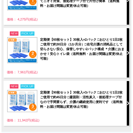
てニオイ対策、後処理テープ付で片付け簡単 （送料無
料・お届け間隔は変更/休止可能）
価格： 4,275円(税込)
NEW
PICK UP
定期便【60枚セット】30枚入×2パック □おひとり1日2枚
ご使用で約30日分（1か月分）□在宅介護の消耗品として
切らさない安心、保管しやすい2パック構成 ＊介護におま
かせ！安心トイレ袋（送料無料・お届け間隔は変更/休止
可能）
価格： 7,961円(税込)
NEW
PICK UP
定期便【90枚セット】30枚入×3パック □おひとり1日2枚
ご使用で約45日分 □凝固剤・活性炭入・後処理テープ付
なので手間要らず、介護の継続使用に便利です （送料無
料・お届け間隔は変更/休止可能）
価格： 11,942円(税込)