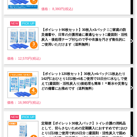
価格： 8,380円(税込)
NEW
PICK UP
【ポイレット90枚セット】30枚入×3パック □ご家庭の防
災備蓄や、日常の介護用途に最適なセット□凝固剤・活性
炭入・後処理テープ付なので手や衣服を汚さず衛生的に
ご使用いただけます（送料無料）
価格： 12,570円(税込)
【ポイレット120枚セット】30枚入×4パック□1枚あたり
142円□おひとり1日2枚×4名ご使用で15日分!□水なしで使
えて(凝固剤・活性炭入り)後処理も簡単！＊断水や災害な
どの備蓄にお推めです（送料無料）
価格： 16,980円(税込)
NEW
PICK UP
定期便【ポイレット30枚入パック】トイレ介護の消耗品
として、切らさないための定期購入におすすめです□おひ
とり1日2枚ご使用で約15日分 □凝固剤・活性炭入で固め