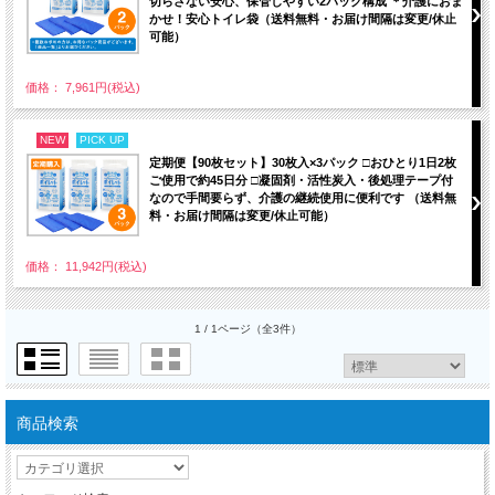
切らさない安心、保管しやすい2パック構成 ＊介護におま
かせ！安心トイレ袋（送料無料・お届け間隔は変更/休止
可能）
価格： 7,961円(税込)
NEW
PICK UP
定期便【90枚セット】30枚入×3パック □おひとり1日2枚
ご使用で約45日分 □凝固剤・活性炭入・後処理テープ付
なので手間要らず、介護の継続使用に便利です （送料無
料・お届け間隔は変更/休止可能）
価格： 11,942円(税込)
1 / 1ページ
（全3件）
商品検索