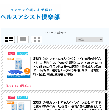
1 / 1ページ
（全3件）
NEW
PICK UP
定期便【ポイレット30枚入パック】トイレ介護の消耗品
として、切らさないための定期購入におすすめです□おひ
とり1日2枚ご使用で約15日分 □凝固剤・活性炭入で固め
てニオイ対策、後処理テープ付で片付け簡単 （送料無
料・お届け間隔は変更/休止可能）
価格： 4,275円(税込)
NEW
PICK UP
定期便【60枚セット】30枚入×2パック □おひとり1日2枚
ご使用で約30日分（1か月分）□在宅介護の消耗品として